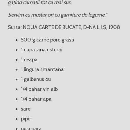
gatind carnatii tot ca mai sus.
Servim cu mustar ori cu garniture de legume.”
Sursa: NOUA CARTE DE BUCATE, D-NA L.I.S, 1908
500 g carne porc grasa
1 capatana usturoi
1 ceapa
1 lingura smantana
1 galbenus ou
1/4 pahar vin alb
1/4 pahar apa
sare
piper
nuscoara