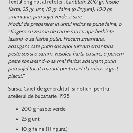
Textul original al retetei:
„Cantitati: 200 gr. fasole
fiarta, 25 gr. unt, 10 gr. faina (o lingura), 100 gr.
smantana, patrunjel verde si sare.
Modul de preparare: in untul incins se pune faina, o
stingem cu zeama de carne sau cu apa fierbinte
lasand-o sa fiarba putin. Frecam smantana,
adaugam cate putin sos apoi turnam smantana
peste sos si o saram. Fasolea fiarta cu sare, o punem
peste sos lasand-o sa mai fiarba; adaugam putin
patrunjel tocat marunt pentru a-I da miros si gust
placut.”
Sursa: Caiet de generalitati si notiuni pentru
atelierul de bucatarie, 1928
200 g fasole verde
25 g unt
10 g faina (1 lingura)