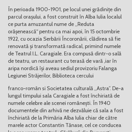
În perioada 1900-1901, pe locul unei grădinițe din
parcul orașului, a fost construit în Alba Iulia localul
ce purta amuzantul nume de ,,Reduta
orășenească“ pentru ca mai apoi, în 15 octombrie
1922, cu ocazia Serbării Încoronării, clădirea să fie
renovată și transformată radical, primind numele
de Teatrul I.L. Caragiale. Era compusă dintr-o sală
de teatru, un restaurant cu terasă de vară ,iar în
aripa nordică își aveau sediul provizoriu Falanga
Legiunei Străjerilor, Biblioteca cercului
franco-român si Societatea culturală ,,Astra”. De-a
lungul timpului sala Caragiale a fost închiriată de
numele celebre ale scenei românești. În 1940
documentele din arhivă ne dezvăluie că sala a fost
închiriată de la Primăria Alba Iulia chiar de către
marele actor Constantin Tănase, cel ce conducea