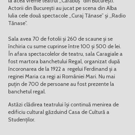
la acea vreme teatrul ,,Cărăbuș” din București.
Actorii din București au jucat pe scena din Alba
Iulia cele două spectacole ,,Curaj Tănase” și ,,Radio
Tănase”.
Sala avea 70 de fotolii și 260 de scaune și se
închiria cu sume cuprinse între 100 și 500 de lei.
În afara spectacolelor de teatru, sala Caragiale a
fost martora banchetului Regal, organizat după
încoronarea de la 1922 a regelui Ferdinand și a
reginei Maria ca regi ai României Mari. Nu mai
puțin de 700 de persoane au fost prezente la
banchetul regal.
Astăzi clădirea teatrului își continuă menirea de
edificiu cultural găzduind Casa de Cultură a
Studenților.